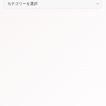
カ
テ
ゴ
リ
ー
か
ら
記
事
を
探
す