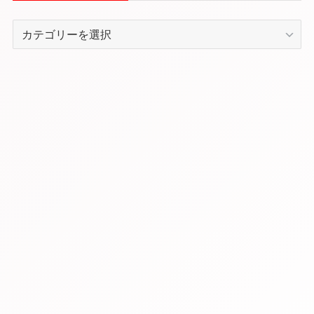
カ
テ
ゴ
リ
ー
か
ら
記
事
を
探
す