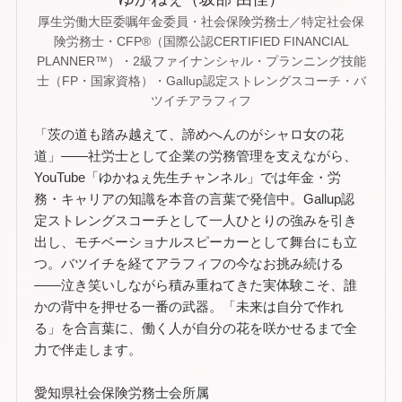
厚生労働大臣委嘱年金委員・社会保険労務士／特定社会保
険労務士・CFP®（国際公認CERTIFIED FINANCIAL
PLANNER™）・2級ファイナンシャル・プランニング技能
士（FP・国家資格）・Gallup認定ストレングスコーチ・バ
ツイチアラフィフ
「茨の道も踏み越えて、諦めへんのがシャロ女の花
道」——社労士として企業の労務管理を支えながら、
YouTube「ゆかねぇ先生チャンネル」では年金・労
務・キャリアの知識を本音の言葉で発信中。Gallup認
定ストレングスコーチとして一人ひとりの強みを引き
出し、モチベーショナルスピーカーとして舞台にも立
つ。バツイチを経てアラフィフの今なお挑み続ける
——泣き笑いしながら積み重ねてきた実体験こそ、誰
かの背中を押せる一番の武器。「未来は自分で作れ
る」を合言葉に、働く人が自分の花を咲かせるまで全
力で伴走します。
愛知県社会保険労務士会所属