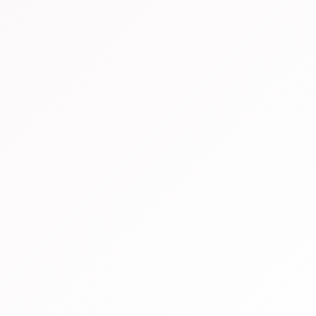
ら
記
事
を
探
す