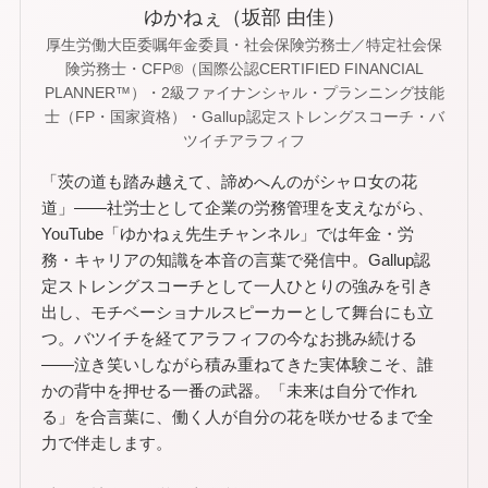
ゆかねぇ（坂部 由佳）
厚生労働大臣委嘱年金委員・社会保険労務士／特定社会保
険労務士・CFP®（国際公認CERTIFIED FINANCIAL
PLANNER™）・2級ファイナンシャル・プランニング技能
士（FP・国家資格）・Gallup認定ストレングスコーチ・バ
ツイチアラフィフ
「茨の道も踏み越えて、諦めへんのがシャロ女の花
道」——社労士として企業の労務管理を支えながら、
YouTube「ゆかねぇ先生チャンネル」では年金・労
務・キャリアの知識を本音の言葉で発信中。Gallup認
定ストレングスコーチとして一人ひとりの強みを引き
出し、モチベーショナルスピーカーとして舞台にも立
つ。バツイチを経てアラフィフの今なお挑み続ける
——泣き笑いしながら積み重ねてきた実体験こそ、誰
かの背中を押せる一番の武器。「未来は自分で作れ
る」を合言葉に、働く人が自分の花を咲かせるまで全
力で伴走します。