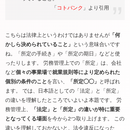
「
コトバンク
」より引用
こちらは法律上というわけではありませんが
「何
かしら決められていること」
という意味合いです
ね。「
所定
の手続き」や「
所定
の期日」などと使
ったりします。 労務管理上での
「所定」
は、会社
など
個々の事業場
で
就業規則等により定められた
個別の条件のこと
を言い、
「所定◯◯」
と呼ばれ
ます。 では、日本語としての「法定」と「所定」
の違いを理解したところでいよいよ本題です。 労
務管理上、
「法定」と「所定」の違いが特に重要
となってくる場面
を今から2つ取り上げます。 この
違いを理解しておかないと、
法令違反
になった