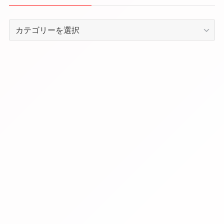
カ
テ
ゴ
リ
ー
か
ら
記
事
を
探
す