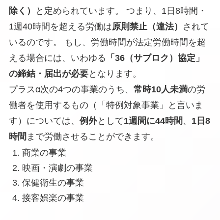
除く）
と定められています。 つまり、1日8時間・
1週40時間を超える労働は
原則禁止（違法）
されて
いるのです。 もし、労働時間が法定労働時間を超
える場合には、いわゆる
「36（サブロク）協定」
の締結・届出が必要
となります。
プラスα
次の4つの事業のうち、
常時10人未満
の労
働者を使用するもの（「特例対象事業」と言いま
す）については、
例外
として
1週間に44時間
、
1日8
時間
まで労働させることができます。
商業の事業
映画・演劇の事業
保健衛生の事業
接客娯楽の事業