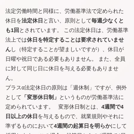
法定労働時間と同様に、労働基準法で定められた
休日を
法定休日
と言い、原則として
毎週少なくと
も1回
とされています。 この法定休日は、労働基準
法上では
休日を特定することは要求されていませ
ん
し（特定することが望ましいですが）、休日が
日曜や祝日である必要もありません。 また、全員
に対して同じ日に休日を与える必要もありませ
ん。
プラスα
法定休日の原則は「週休制」ですが、例外
として
「変形休日制」
というものが労働基準法に
定められています。 変形休日制とは、
4週間で4
日以上の休日
を与えるもので、就業規則やそれに
準ずるものにおいて
4週間の起算日を明らか
にして