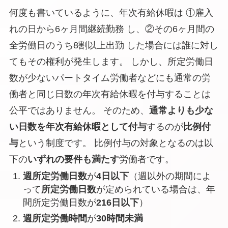
何度も書いているように、年次有給休暇は ①雇入
れの日から6ヶ月間継続勤務 し、②その6ヶ月間の
全労働日のうち8割以上出勤 した場合には誰に対し
てもその権利が発生します。 しかし、所定労働日
数が少ないパートタイム労働者などにも通常の労
働者と同じ日数の年次有給休暇を付与することは
公平ではありません。 そのため、
通常よりも少な
い日数を年次有給休暇として付与
するのが
比例付
与
という制度です。 比例付与の対象となるのは以
下の
いずれの要件も満たす
労働者です。
週所定労働日数
が
4日以下
（週以外の期間によ
って
所定労働日数
が定められている場合は、年
間所定労働日数が
216日以下
）
週所定労働時間
が
30時間未満