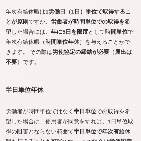
年次有給休暇は
1労働日（1日）単位で取得するこ
とが原則
ですが、
労働者が時間単位での取得を希
望
した場合には、
年に5日を限度
として
時間単位
で
年次有給休暇（
時間単位年休
）を与えることがで
きます。 その際は
労使協定の締結が
必要
（
届出は
不要
）です。
半日単位年休
労働者が時間単位ではなく
半日単位
での取得を希
望した場合は、使用者が同意をすれば、1日単位取
得の阻害とならない範囲で
半日単位で年次有給休