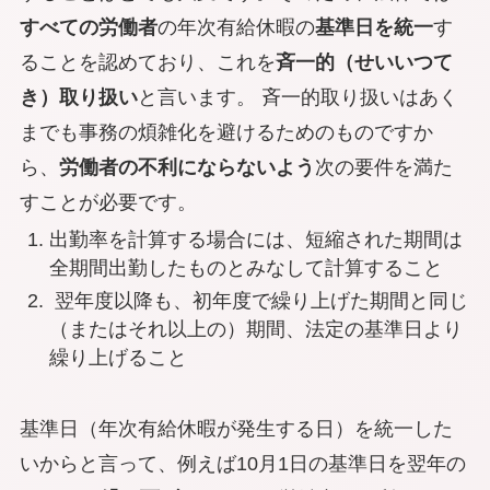
すべての労働者
の年次有給休暇の
基準日を統一
す
ることを認めており、これを
斉一的（せいいつて
き）取り扱い
と言います。 斉一的取り扱いはあく
までも事務の煩雑化を避けるためのものですか
ら、
労働者の不利にならないよう
次の要件を満た
すことが必要です。
出勤率を計算する場合には、短縮された期間は
全期間出勤したものとみなして計算すること
翌年度以降も、初年度で繰り上げた期間と同じ
（またはそれ以上の）期間、法定の基準日より
繰り上げること
基準日（年次有給休暇が発生する日）を統一した
いからと言って、例えば10月1日の基準日を翌年の