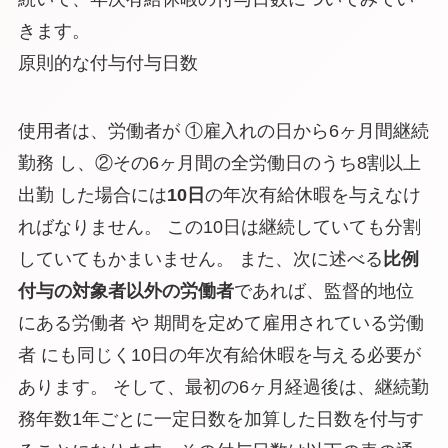
きます。
原則的な付与付与日数
使用者は、労働者が ①雇入れの日から6ヶ月間継続
勤務 し、②その6ヶ月間の全労働日のうち8割以上
出勤 した場合には
10日
の年次有給休暇を与えなけ
ればなりません。 この10日は継続していても分割
していてもかまいません。 また、次に述べる
比例
付与の対象者以外の労働者
であれば、監督的地位
にある労働者 や 期間を定めて雇用されている労働
者 にも同じく10日の年次有給休暇を与える必要が
あります。 そして、最初の6ヶ月経過後は、継続勤
務年数1年ごとに一定日数を加算した日数を付与す