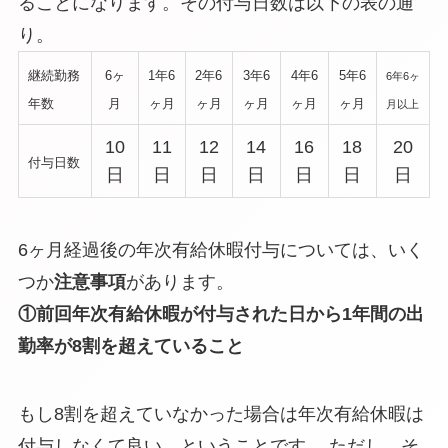
ることになります。その付与日数は以下の表の通
り。
継続勤務
6ヶ
1年6
2年6
3年6
4年6
5年6
6年6ヶ
年数
月
ヶ月
ヶ月
ヶ月
ヶ月
ヶ月
月以上
10
11
12
14
16
18
20
付与日数
日
日
日
日
日
日
日
6ヶ月経過後の年次有給休暇付与については、いく
つか
注意事項
があります。
①前回年次有給休暇が付与された日から1年間の出
勤率が8割を超えていること
もし
8割を超えていなかった場合は年次有給休暇は
付与しなくて良い
、ということです。 ただし、そ