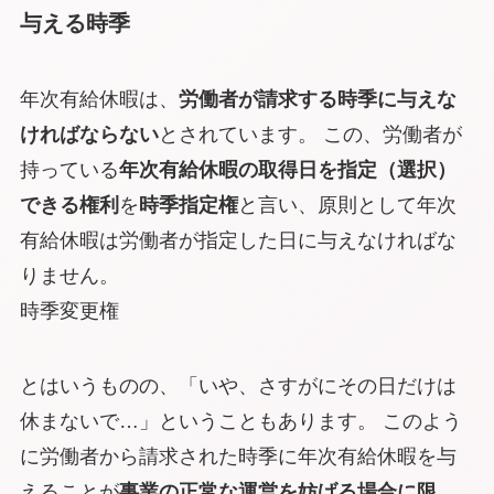
与える時季
年次有給休暇は、
労働者が請求する時季に与えな
ければならない
とされています。 この、労働者が
持っている
年次有給休暇の取得日を指定（選択）
できる権利
を
時季指定権
と言い、原則として年次
有給休暇は労働者が指定した日に与えなければな
りません。
時季変更権
とはいうものの、「いや、さすがにその日だけは
休まないで…」ということもあります。 このよう
に労働者から請求された時季に年次有給休暇を与
えることが
事業の正常な運営を妨げる場合
に限