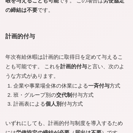
暇を与えることも可能
です。 この場合は
労使協定
の締結は
不要
です。
計画的付与
年次有給休暇は計画的に取得日を定めて与えるこ
とも可能です。 これを
計画的付与
と言い、次のよ
うな方式があります。
企業や事業場全体の休業による
一斉付与
方式
班・グループ別の
交代制
付与方式
計画表による
個人別
付与方式
いずれにしても、計画的付与制度を導入するため
には
労使協定の締結が
必要
（
届出は不要
）です。