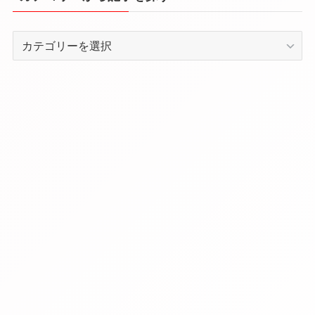
カ
テ
ゴ
リ
ー
か
ら
記
事
を
探
す