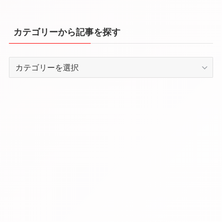
カテゴリーから記事を探す
カ
テ
ゴ
リ
ー
か
ら
記
事
を
探
す