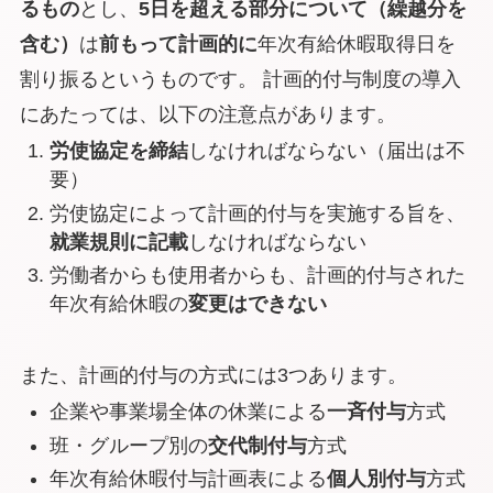
るもの
とし、
5日を超える部分について（繰越分を
含む）
は
前もって計画的に
年次有給休暇取得日を
割り振るというものです。 計画的付与制度の導入
にあたっては、以下の注意点があります。
労使協定を締結
しなければならない（届出は不
要）
労使協定によって計画的付与を実施する旨を、
就業規則に記載
しなければならない
労働者からも使用者からも、計画的付与された
年次有給休暇の
変更はできない
また、計画的付与の方式には3つあります。
企業や事業場全体の休業による
一斉付与
方式
班・グループ別の
交代制付与
方式
年次有給休暇付与計画表による
個人別付与
方式