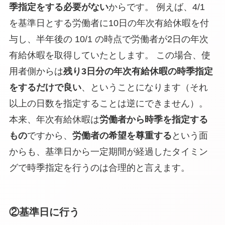
季指定をする必要がない
からです。 例えば、4/1
を基準日とする労働者に10日の年次有給休暇を付
与し、半年後の 10/1 の時点で労働者が2日の年次
有給休暇を取得していたとします。 この場合、使
用者側からは
残り3日分の年次有給休暇の時季指定
をするだけで良い
、ということになります（それ
以上の日数を指定することは逆にできません）。
本来、年次有給休暇は
労働者から時季を指定する
もの
ですから、
労働者の希望を尊重する
という面
からも、基準日から一定期間が経過したタイミン
グで時季指定を行うのは合理的と言えます。
②基準日に行う