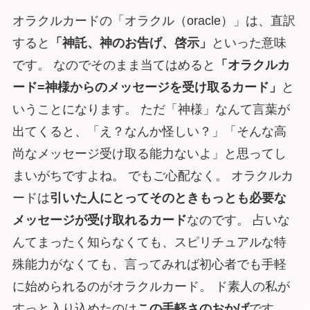
オラクルカードの「オラクル（oracle）」は、直訳
すると
「神託、神のお告げ、啓示」
といった意味
です。 なのでそのまま当てはめると
「オラクルカ
ード=
神様からのメッセージを受け取るカード
」
と
いうことになります。 ただ「神様」なんて言葉が
出てくると、「え？なんか怪しい？」「そんな高
尚なメッセージ受け取る能力ないよ」と思ってし
まいがちですよね。 でもご心配なく。 オラクルカ
ードは
引いた人にとってそのときもっとも必要な
メッセージが受け取れるカード
なのです。 占いな
んてまったく知らなくても、スピリチュアルな特
殊能力がなくても、言ってみれば
初心者でも手軽
に始められる
のがオラクルカード。 ド素人の私が
すっと入り込めたのは
この手軽さのおかげ
です。