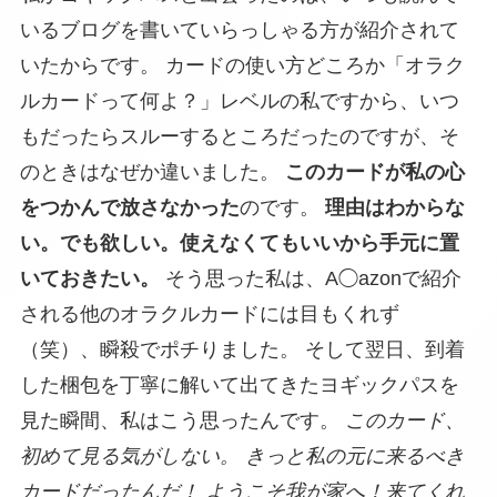
いるブログを書いていらっしゃる方が紹介されて
いたからです。 カードの使い方どころか「オラク
ルカードって何よ？」レベルの私ですから、いつ
もだったらスルーするところだったのですが、そ
のときはなぜか違いました。
このカードが私の心
をつかんで放さなかった
のです。
理由はわからな
い。でも欲しい。使えなくてもいいから手元に置
いておきたい。
そう思った私は、A◯azonで紹介
される他のオラクルカードには目もくれず
（笑）、瞬殺でポチりました。 そして翌日、到着
した梱包を丁寧に解いて出てきたヨギックパスを
見た瞬間、私はこう思ったんです。
このカード、
初めて見る気がしない。
きっと私の元に来るべき
カードだったんだ！
ようこそ我が家へ！来てくれ