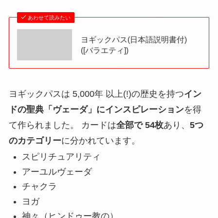
あわせて読みたい
ヨギックパス(日本語説明書付)
([バラエティ])
ヨギックパスは 5,000年 以上(!)の歴史を持つ
イン
ドの聖典「ヴェーダ」にインスピレーション
を得
て作られました。 カードは
全部で 54枚
あり、
5つ
のカテゴリー
に分かれています。
スピリチュアリティ
アーユルヴェーダ
チャクラ
ヨガ
神々（ヒンドゥー教の）