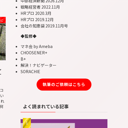
中部経済新聞 2026.12月
戦略経営者 2022.11月
HRプロ 2020.3月
HRプロ 2019.12月
めに
会社の知恵袋 2019.11月号
◆監修◆
マネ会 by Ameba
CHOOSENER+
B+
解決！ナビゲーター
し
SORACHIE
す
執筆のご依頼はこちら
コ
しい
まれ
よく読まれている記事
何