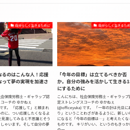
自分らしく生きるために
自分らしく生きるた
なるのはこんな人！応援
「今年の目標」は立てるべきか否
なって夢の実現を加速さ
か。自分の強みを活かして生きる1
にするために
社会保険労務士・ギャラップ認
こんにちは、社会保険労務士・ギャラップ
コーチの ゆかねぇ
定ストレングスコーチの ゆかねぇ
uka) です。 「応援して」と頼まれ
(@officeyuka) です。 「一年の計は元旦に
いのに、つい応援したくなるよ
り」ということわざがあるように、新しい
を見渡してみると不思議とそう
になると「今年の目標は…」と考えたくな
っしゃいます。そして自分の夢
ものです。 キリがいい、というのもきっか
の一...