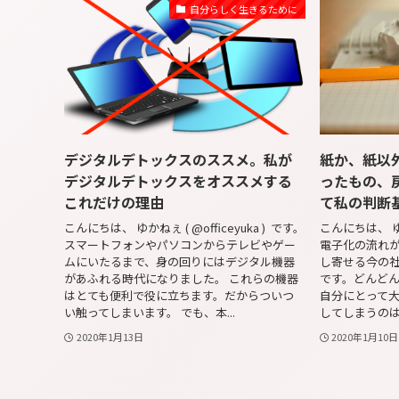
自分らしく生きるために
デジタルデトックスのススメ。私が
紙か、紙以
デジタルデトックスをオススメする
ったもの、
これだけの理由
て私の判断
こんにちは、 ゆかねぇ ( @officeyuka ) です。
こんにちは、 ゆか
スマートフォンやパソコンからテレビやゲー
電子化の流れ
ムにいたるまで、身の回りにはデジタル機器
し寄せる今の社
があふれる時代になりました。 これらの機器
です。どんどん
はとても便利で役に立ちます。だからついつ
自分にとって
い触ってしまいます。 でも、本...
してしまうのは
2020年1月13日
2020年1月10日