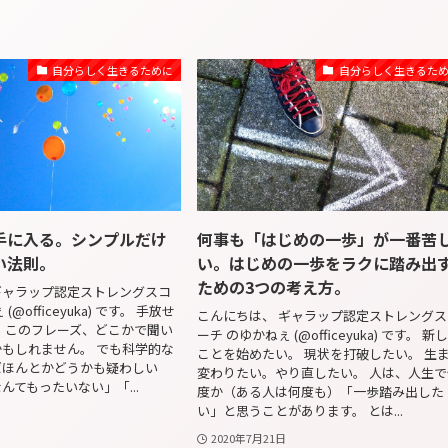
自分らしく生きるために
自分らしく生きるた
手に入る。シンプルだけ
何事も「はじめの一歩」が一番苦
い法則。
い。はじめの一歩をラクに踏み出
ための3つの考え方。
ギャラップ認定ストレングスコ
@officeyuka) です。 手放せ
こんにちは、 ギャラップ認定ストレングス
 このフレーズ、どこかで聞い
ーチ のゆかねぇ (@officeyuka) です。 新
もしれません。 でも科学的な
ことを始めたい。 現状を打破したい。 生
ばほんとかどうかも疑わしい
変わりたい。やり直したい。 人は、人生で
んてもったいない」「...
度か（ある人は何度も）「一歩踏み出した
い」と思うことがあります。 とは...
2020年7月21日