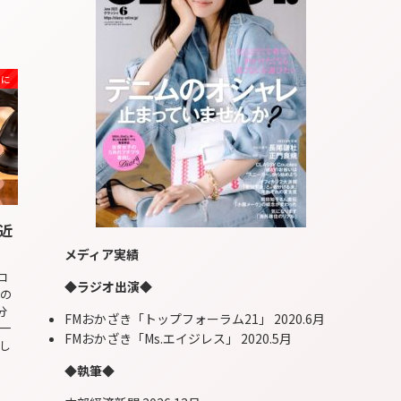
めに
近
メディア実績
コ
◆ラジオ出演◆
々の
分
FMおかざき「トップフォーラム21」 2020.6月
一
FMおかざき「Ms.エイジレス」 2020.5月
し
◆執筆◆