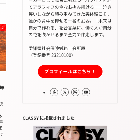
てアラフィフの今なお挑み続ける——泣き
笑いしながら積み重ねてきた実体験こそ、
誰かの背中を押せる一番の武器。「未来は
自分で作れる」を合言葉に、働く人が自分
めに
の花を咲かせるまで全力で伴走します。
愛知県社会保険労務士会所属
（登録番号 23210100）
プロフィールはこちら！
年
認
あ
CLASSY に掲載されました
年
る
け