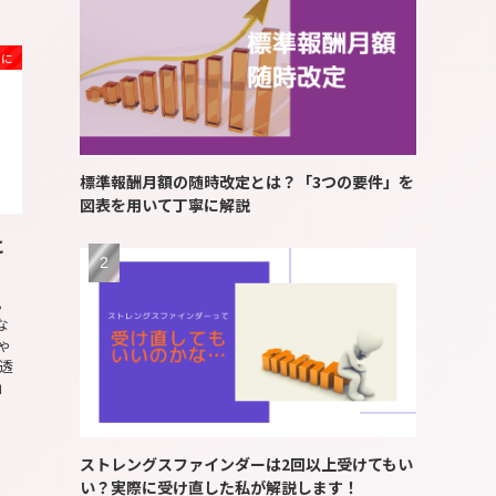
めに
標準報酬月額の随時改定とは？「3つの要件」を
図表を用いて丁寧に解説
と
す。
な
ゃ
透
」
ストレングスファインダーは2回以上受けてもい
い？実際に受け直した私が解説します！