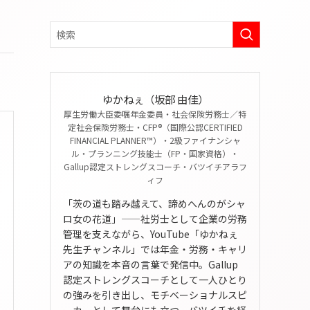
ゆかねぇ（坂部 由佳）
厚生労働大臣委嘱年金委員・社会保険労務士／特
定社会保険労務士・CFP®（国際公認CERTIFIED
FINANCIAL PLANNER™）・2級ファイナンシャ
ル・プランニング技能士（FP・国家資格）・
Gallup認定ストレングスコーチ・バツイチアラフ
ィフ
「茨の道も踏み越えて、諦めへんのがシャ
ロ女の花道」——社労士として企業の労務
管理を支えながら、YouTube「ゆかねぇ
先生チャンネル」では年金・労務・キャリ
アの知識を本音の言葉で発信中。Gallup
認定ストレングスコーチとして一人ひとり
の強みを引き出し、モチベーショナルスピ
ーカーとして舞台にも立つ。バツイチを経