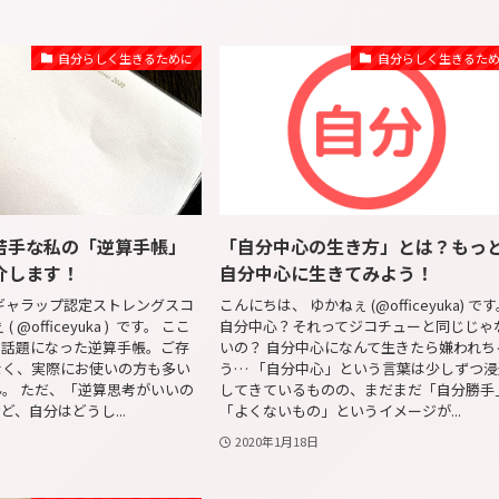
自分らしく生きるために
自分らしく生きるた
苦手な私の「逆算手帳」
「自分中心の生き方」とは？もっ
介します！
自分中心に生きてみよう！
ギャラップ認定ストレングスコ
こんにちは、 ゆかねぇ (@officeyuka) で
 @officeyuka ) です。 ここ
自分中心？それってジコチューと同じじゃ
り話題になった逆算手帳。ご存
いの？ 自分中心になんて生きたら嫌われち
なく、実際にお使いの方も多い
う… 「自分中心」という言葉は少しずつ浸
。 ただ、「逆算思考がいいの
してきているものの、まだまだ「自分勝手
ど、自分はどうし...
「よくないもの」というイメージが...
2020年1月18日