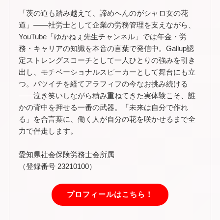
「茨の道も踏み越えて、諦めへんのがシャロ女の花
道」——社労士として企業の労務管理を支えながら、
YouTube「ゆかねぇ先生チャンネル」では年金・労
務・キャリアの知識を本音の言葉で発信中。Gallup認
定ストレングスコーチとして一人ひとりの強みを引き
出し、モチベーショナルスピーカーとして舞台にも立
つ。バツイチを経てアラフィフの今なお挑み続ける
——泣き笑いしながら積み重ねてきた実体験こそ、誰
かの背中を押せる一番の武器。「未来は自分で作れ
る」を合言葉に、働く人が自分の花を咲かせるまで全
力で伴走します。
愛知県社会保険労務士会所属
（登録番号 23210100）
プロフィールはこちら！