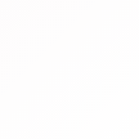
ー
か
ら
記
事
を
探
す