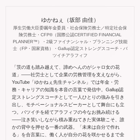
ゆかねぇ（坂部 由佳）
厚生労働大臣委嘱年金委員・社会保険労務士／特定社会保
険労務士・CFP®（国際公認CERTIFIED FINANCIAL
PLANNER™）・2級ファイナンシャル・プランニング技能
士（FP・国家資格）・Gallup認定ストレングスコーチ・バ
ツイチアラフィフ
「茨の道も踏み越えて、諦めへんのがシャロ女の花
道」——社労士として企業の労務管理を支えながら、
YouTube「ゆかねぇ先生チャンネル」では年金・労
務・キャリアの知識を本音の言葉で発信中。Gallup認
定ストレングスコーチとして一人ひとりの強みを引き
出し、モチベーショナルスピーカーとして舞台にも立
つ。バツイチを経てアラフィフの今なお挑み続ける
——泣き笑いしながら積み重ねてきた実体験こそ、誰
かの背中を押せる一番の武器。「未来は自分で作れ
る」を合言葉に、働く人が自分の花を咲かせるまで全