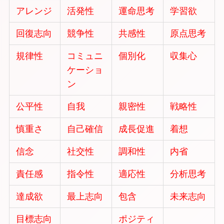
アレンジ
活発性
運命思考
学習欲
回復志向
競争性
共感性
原点思考
規律性
コミュニ
個別化
収集心
ケーショ
ン
公平性
自我
親密性
戦略性
慎重さ
自己確信
成長促進
着想
信念
社交性
調和性
内省
責任感
指令性
適応性
分析思考
達成欲
最上志向
包含
未来志向
目標志向
ポジティ