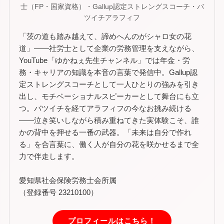
士（FP・国家資格）・Gallup認定ストレングスコーチ・バ
ツイチアラフィフ
「茨の道も踏み越えて、諦めへんのがシャロ女の花
道」——社労士として企業の労務管理を支えながら、
YouTube「ゆかねぇ先生チャンネル」では年金・労
務・キャリアの知識を本音の言葉で発信中。Gallup認
定ストレングスコーチとして一人ひとりの強みを引き
出し、モチベーショナルスピーカーとして舞台にも立
つ。バツイチを経てアラフィフの今なお挑み続ける
——泣き笑いしながら積み重ねてきた実体験こそ、誰
かの背中を押せる一番の武器。「未来は自分で作れ
る」を合言葉に、働く人が自分の花を咲かせるまで全
力で伴走します。
愛知県社会保険労務士会所属
（登録番号 23210100）
プロフィールはこちら！