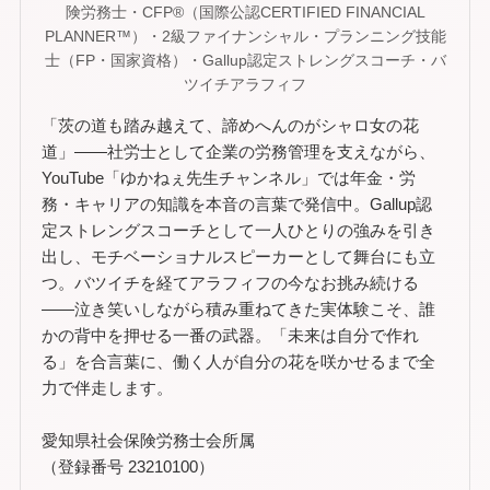
険労務士・CFP®（国際公認CERTIFIED FINANCIAL
PLANNER™）・2級ファイナンシャル・プランニング技能
士（FP・国家資格）・Gallup認定ストレングスコーチ・バ
ツイチアラフィフ
「茨の道も踏み越えて、諦めへんのがシャロ女の花
道」——社労士として企業の労務管理を支えながら、
YouTube「ゆかねぇ先生チャンネル」では年金・労
務・キャリアの知識を本音の言葉で発信中。Gallup認
定ストレングスコーチとして一人ひとりの強みを引き
出し、モチベーショナルスピーカーとして舞台にも立
つ。バツイチを経てアラフィフの今なお挑み続ける
——泣き笑いしながら積み重ねてきた実体験こそ、誰
かの背中を押せる一番の武器。「未来は自分で作れ
る」を合言葉に、働く人が自分の花を咲かせるまで全
力で伴走します。
愛知県社会保険労務士会所属
（登録番号 23210100）